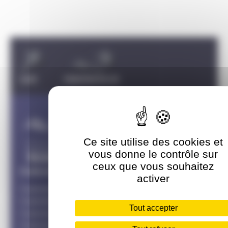
Carousel discipline
TRIATHLON
PARATRIATHLON
Ce site utilise des cookies et
vous donne le contrôle sur
ceux que vous souhaitez
Calendriers des mois
activer
Calendrier Janvier
Calendrier Février
Tout accepter
Calendrier Mars
Calendrier Avril