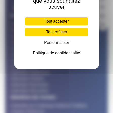
que vous souhaitez
activer
Calendriers des mois
Tout accepter
Calendrier Janvier
Calendrier Février
Tout refuser
Calendrier Mars
Calendrier Avril
Personnaliser
Calendrier Mai
Politique de confidentialité
Calendrier Juin
Calendrier Juillet
Calendrier Aout
Calendrier Septembre
Calendrier Octobre
Calendrier Novembre
Calendrier Décembre
Calendriers des formats
Calendrier du Challenge National Triathlon
Longues Distances