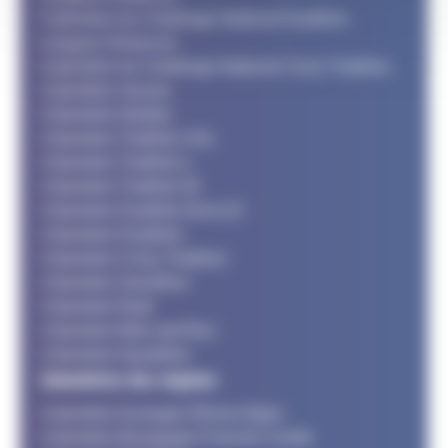
Calendrier du Challenge National Duathlon
Longues Distances
Calendrier du Challenge National Cross Triathlon
Calendrier Jeunes
Calendrier Adultes
Calendrier Triathlon XXL
Calendrier Triathlon L
Calendrier Triathlon M
Calendrier Duathlon M et LD
Calendrier Duathlon
Calendrier Cross Triathlon
Calendrier SwimRun
Calendrier Raid
Calendrier Bike and Run
Calendrier Aquathlon
Calendriers des régions
Calendrier Auvergne Rhone Alpes
Calendrier Bourgogne Franche Comté