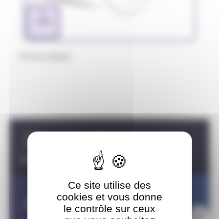
S&R
S-EQ
Fin du contenu
Carousel discipline
TRIATHLON
PARATRIATHLON
Ce site utilise des
cookies et vous donne
le contrôle sur ceux