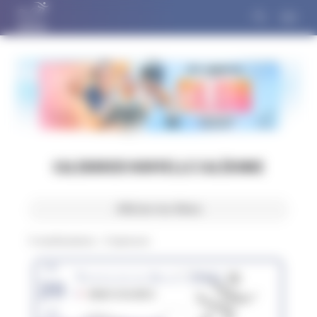
Panneau de gestion des cookies
CALENDRIER NOUVELLE CALÉDONIE
Afficher les filtres
3
manifestations -
6
épreuves
dim.
Triathlon du Soleil (988)
20
98800 NOUMÉA
sept.