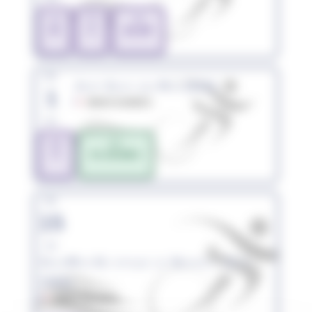
TRI
TRI
TRI
M
S
XS-OP
dim.
Jump Swim and Run (988)
1
98839 DUMBÉA
nov.
S&R
S&R
S
XS-JEUNES
dim.
15
nov.
SwimRun Olympique de Nouméa - N°1
(988)
98800 NOUMÉA