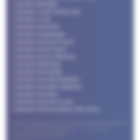
Calendrier Bretagne
Calendrier Centre Val de Loire
Calendrier Corse
Calendrier Grand Est
Calendrier Guadeloupe
Calendrier Hauts de France
Calendrier Ile de France
Calendrier Ile de la Réunion
Calendrier Martinique
Calendrier Normandie
Calendrier Nouvelle Aquitaine
Calendrier Nouvelle Calédonie
Calendrier Occitanie
Calendrier Pays de la Loire
Calendrier Provence Alpes Côte d'Azur
© Le support FFTRI développé par
T2 Area
pour les
organisateurs et les coureurs