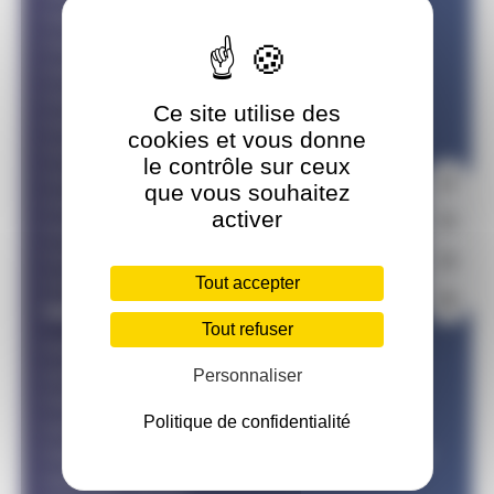
Calendrier Février
Calendrier Mars
Calendrier Avril
Calendrier Mai
Ce site utilise des
Calendrier Juin
cookies et vous donne
Calendrier Juillet
le contrôle sur ceux
Calendrier Aout
que vous souhaitez
Calendrier Septembre
activer
Calendrier Octobre
Calendrier Novembre
Tout accepter
Calendrier Décembre
Calendriers des formats
Tout refuser
Calendrier du Challenge National Triathlon
Longues Distances
Personnaliser
Calendrier du Challenge National Duathlon
Politique de confidentialité
Longues Distances
Calendrier du Challenge National Cross Triathlon
Calendrier Jeunes