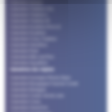
Calendrier Adultes
Calendrier Triathlon XXL
Calendrier Triathlon L
Calendrier Triathlon M
Calendrier Duathlon M et LD
Calendrier Duathlon
Calendrier Cross Triathlon
Calendrier SwimRun
Calendrier Raid
Calendrier Bike and Run
Calendrier Aquathlon
Calendriers des régions
Calendrier Auvergne Rhone Alpes
Calendrier Bourgogne Franche Comté
Calendrier Bretagne
Calendrier Centre Val de Loire
Calendrier Corse
Calendrier Grand Est