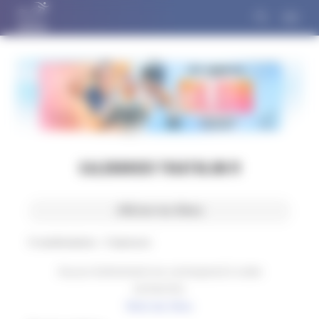
Panneau de gestion des cookies
CALENDRIER TRIATHLON M
Afficher les filtres
0
manifestations -
0
épreuves
Aucun événement ne correspond à votre
recherche.
Réinit des filtres