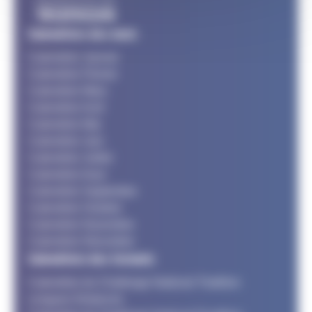
Calendriers des mois
Calendrier Janvier
Calendrier Février
Calendrier Mars
Calendrier Avril
Calendrier Mai
Calendrier Juin
Calendrier Juillet
Calendrier Aout
Calendrier Septembre
Calendrier Octobre
Calendrier Novembre
Calendrier Décembre
Calendriers des formats
Calendrier du Challenge National Triathlon
Longues Distances