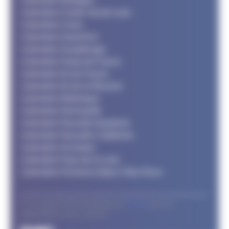
Calendrier Bretagne
Calendrier Centre Val de Loire
Calendrier Corse
Calendrier Grand Est
Calendrier Guadeloupe
Calendrier Hauts de France
Calendrier Ile de France
Calendrier Ile de la Réunion
Calendrier Martinique
Calendrier Normandie
Calendrier Nouvelle Aquitaine
Calendrier Nouvelle Calédonie
Calendrier Occitanie
Calendrier Pays de la Loire
Calendrier Provence Alpes Côte d'Azur
© Le support FFTRI développé par
T2 Area
pour les
organisateurs et les coureurs