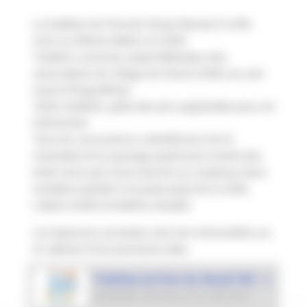
Le triathlon du Pont de Sireuil (format S et M)
vivra sa 20ème édition en 2026.
Triathlon convivial, projet fédérateur des
associations du village de Sireuil (15km au sud-
ouest d'Angoulême)
Tarifs modérés, grille des prix augmentée pour cet
évènement.
Tous les concurrent.e.s bénéficient s'ils le
souhaitent d'un passage gratuit par la tente des
kinés ainsi que d'une douche au camping voisin.
Invitation gratuite à la pasta party de la veille.
Labels mixité et triathlon durable
Les épreuves suivantes sont non renouvelées ou
en attente d’une prochaine date :
Triathlon du Pont de Sireuil (16) - L
DERNIÈRE ÉDITION LE
03 JUIN 2018