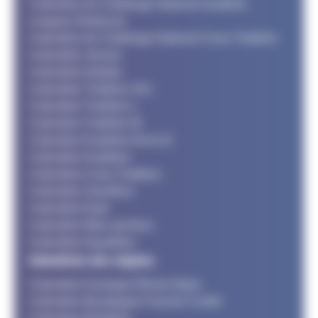
Calendrier du Challenge National Duathlon
Longues Distances
Calendrier du Challenge National Cross Triathlon
Calendrier Jeunes
Calendrier Adultes
Calendrier Triathlon XXL
Calendrier Triathlon L
Calendrier Triathlon M
Calendrier Duathlon M et LD
Calendrier Duathlon
Calendrier Cross Triathlon
Calendrier SwimRun
Calendrier Raid
Calendrier Bike and Run
Calendrier Aquathlon
Calendriers des régions
Calendrier Auvergne Rhone Alpes
Calendrier Bourgogne Franche Comté