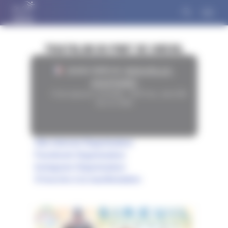
Panneau de gestion des cookies
TRIATHLON DU PONT DE SIREUIL
16440 SIREUIL
(
NOUVELLE-
AQUITAINE
)
Fiche épreuve consultée :
5675
fois, dont
844
fois en 2026
Site internet Organisateur
Facebook Organisateur
Instagram Organisateur
S'inscrire à la manifestation