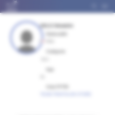
Panneau de gestion des cookies
CAILLE Alexandre
Nationalité
FRA
Catégorie
MS3
Age
31
Club FFTRI
TEAM TRIATHLON STORE