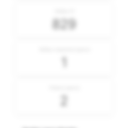
Meilleur IP
829
Meilleur classement (genre)
1
Podiums (genre)
2