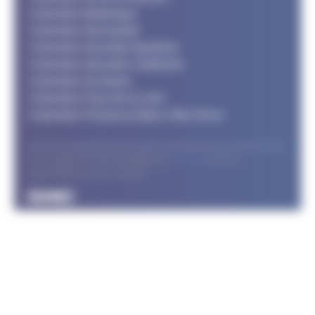
Calendrier Martinique
Calendrier Normandie
Calendrier Nouvelle Aquitaine
Calendrier Nouvelle Calédonie
Calendrier Occitanie
Calendrier Pays de la Loire
Calendrier Provence Alpes Côte d'Azur
© Le support FFTRI développé par
T2 Area
pour les
organisateurs et les coureurs