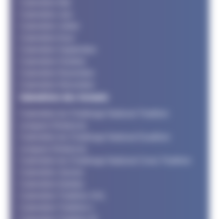
Calendrier Mai
Calendrier Juin
Calendrier Juillet
Calendrier Aout
Calendrier Septembre
Calendrier Octobre
Calendrier Novembre
Calendrier Décembre
Calendriers des formats
Calendrier du Challenge National Triathlon
Longues Distances
Calendrier du Challenge National Duathlon
Longues Distances
Calendrier du Challenge National Cross Triathlon
Calendrier Jeunes
Calendrier Adultes
Calendrier Triathlon XXL
Calendrier Triathlon L