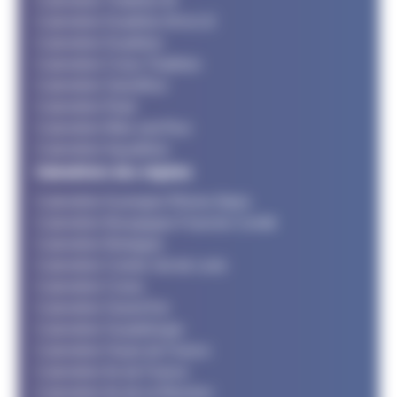
Calendrier Triathlon M
Calendrier Duathlon M et LD
Calendrier Duathlon
Calendrier Cross Triathlon
Calendrier SwimRun
Calendrier Raid
Calendrier Bike and Run
Calendrier Aquathlon
Calendriers des régions
Calendrier Auvergne Rhone Alpes
Calendrier Bourgogne Franche Comté
Calendrier Bretagne
Calendrier Centre Val de Loire
Calendrier Corse
Calendrier Grand Est
Calendrier Guadeloupe
Calendrier Hauts de France
Calendrier Ile de France
Calendrier Ile de la Réunion