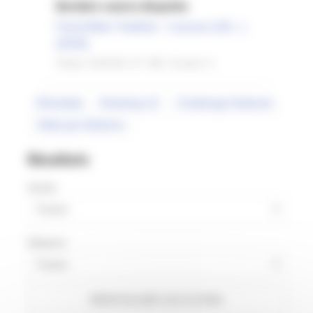
Dernière course disputée
FrenchMan Triathlon - Carcans (33) - L
(2026)
Temps: 03:50:38 • IP: 350 • Scratch: 6
Résultats
Ranking LD
Challenge National
Stats par distance
Résultats
Année
Distance
RÉINITIALISER LES FILTRES