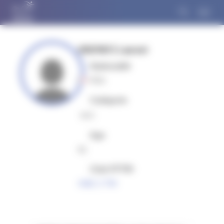
Panneau de gestion des cookies
VIREPINTE Laurent
Nationalité
FRA
Catégorie
MV5
Age
61
Club FFTRI
ONE 2 TRI