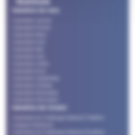
Calendriers des mois
Calendrier Janvier
Calendrier Février
Calendrier Mars
Calendrier Avril
Calendrier Mai
Calendrier Juin
Calendrier Juillet
Calendrier Aout
Calendrier Septembre
Calendrier Octobre
Calendrier Novembre
Calendrier Décembre
Calendriers des formats
Calendrier du Challenge National Triathlon
Longues Distances
Calendrier du Challenge National Duathlon