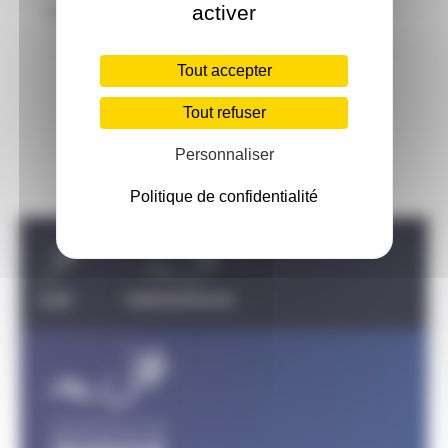
Ardèche et Gard (07) - L
activer
494
06:51:32
15
(2018)
Tout accepter
Tout refuser
Personnaliser
Politique de confidentialité
Carousel discipline
TRIATHLON
PARATRIATHLON