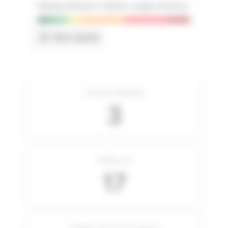
Ranking National Triathlon Longue Distance
0
Non classé
Courses disputées
3
Meilleur IP
17