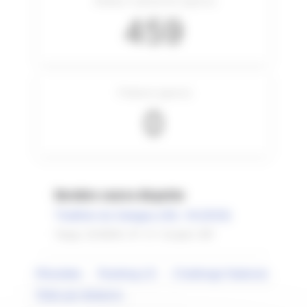
Meilleur classement (genre)
459
Podiums (genre)
0
Dernière course disputée
Triathlon du Salagou (34) - M (2019)
Temps: 03:39:05 • IP: 17 • Scratch: 597
Résultats
Ranking LD
Challenge National
Stats par distance