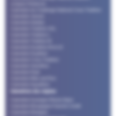
Longues Distances
Calendrier du Challenge National Cross Triathlon
Calendrier Jeunes
Calendrier Adultes
Calendrier Triathlon XXL
Calendrier Triathlon L
Calendrier Triathlon M
Calendrier Duathlon M et LD
Calendrier Duathlon
Calendrier Cross Triathlon
Calendrier SwimRun
Calendrier Raid
Calendrier Bike and Run
Calendrier Aquathlon
Calendriers des régions
Calendrier Auvergne Rhone Alpes
Calendrier Bourgogne Franche Comté
Calendrier Bretagne