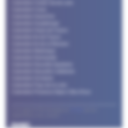
Calendrier Centre Val de Loire
Calendrier Corse
Calendrier Grand Est
Calendrier Guadeloupe
Calendrier Hauts de France
Calendrier Ile de France
Calendrier Ile de la Réunion
Calendrier Martinique
Calendrier Normandie
Calendrier Nouvelle Aquitaine
Calendrier Nouvelle Calédonie
Calendrier Occitanie
Calendrier Pays de la Loire
Calendrier Provence Alpes Côte d'Azur
© Le support FFTRI développé par
T2 Area
pour les
organisateurs et les coureurs