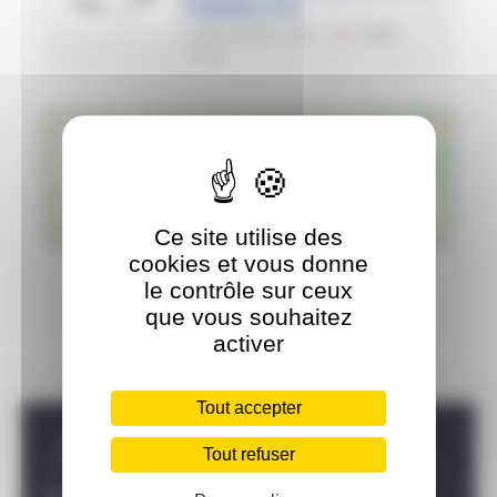
Triathlon (14)
6 DÉCEMBRE 2026
14000
CAEN
+
−
Ce site utilise des
Leaflet
|
©
OpenStreetMap
contributors
cookies et vous donne
le contrôle sur ceux
que vous souhaitez
activer
Tout accepter
Carousel discipline
Tout refuser
TRIATHLON
PARATRIATHLON