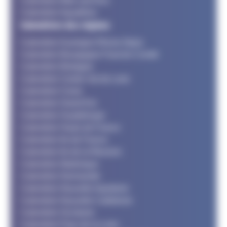
Calendrier Bike and Run
Calendrier Aquathlon
Calendriers des régions
Calendrier Auvergne Rhone Alpes
Calendrier Bourgogne Franche Comté
Calendrier Bretagne
Calendrier Centre Val de Loire
Calendrier Corse
Calendrier Grand Est
Calendrier Guadeloupe
Calendrier Hauts de France
Calendrier Ile de France
Calendrier Ile de la Réunion
Calendrier Martinique
Calendrier Normandie
Calendrier Nouvelle Aquitaine
Calendrier Nouvelle Calédonie
Calendrier Occitanie
Calendrier Pays de la Loire