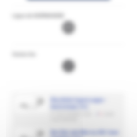
Ligue de NORMANDIE
Suivez les
Riva Bella SuperLeague -
Ouistreham (14)
27 SEPTEMBRE 2026
14150
OUISTREHAM
Bee Run and Bike by USC Caen