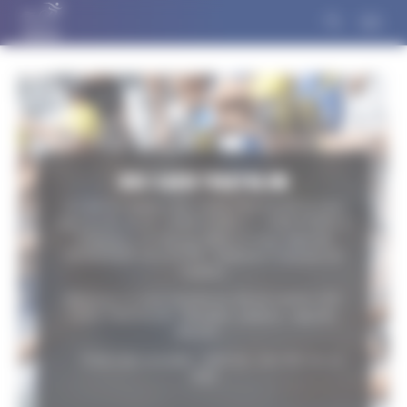
Panneau de gestion des cookies
USC CAEN TRIATHLON
Le club de triathlon USC CAEN TRIATHLON se situe
dans la ville de 14 - CAEN CEDEX 4 - CAEN CEDEX 4
(Calvados). Le club est affilié à la ligue régionale
NORMANDIE de la FFTRI - Fédération Française de
Triathlon.
Retrouvez ici toute l'activité du club de triathlon USC
CAEN TRIATHLON - Résultats, podiums, objectifs,
effectifs....
Fiche club consultée :
2432
fois, dont
581
fois en
2026