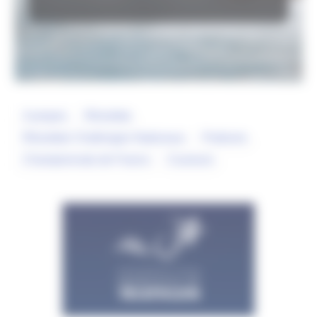
A propos
Résultats
Résultats Challenges Nationaux
Podiums
Championnats de France
Coureurs