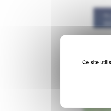
Ce site util
+
−