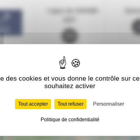
Ligue de GRAND-
Suive
EST
ise des cookies et vous donne le contrôle sur 
souhaitez activer
Tout accepter
Tout refuser
Personnaliser
Politique de confidentialité