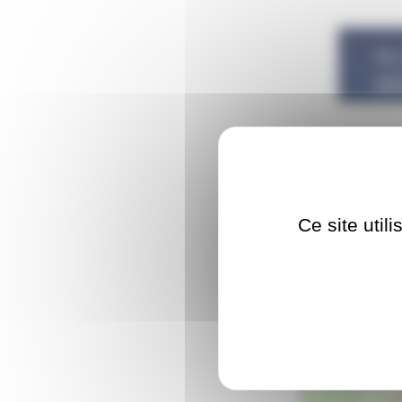
Ce site util
+
−