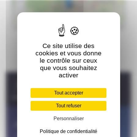
−
Leaflet
|
©
OpenStreetMap
contributors
Ce site utilise des
cookies et vous donne
le contrôle sur ceux
que vous souhaitez
activer
Carousel discipline
Tout accepter
TRIATHLON
PARATRIATHLON
Tout refuser
Personnaliser
Politique de confidentialité