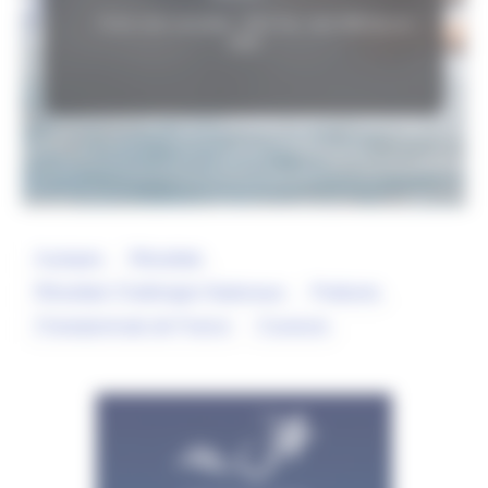
Fiche club consultée :
3312
fois, dont
698
fois en
2026
A propos
Résultats
Résultats Challenges Nationaux
Podiums
Championnats de France
Coureurs