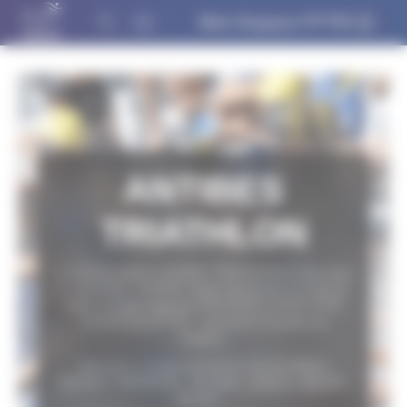
Panneau de gestion des cookies
Mon Espace FFTRI
ANTIBES
TRIATHLON
Le club de triathlon ANTIBES TRIATHLON se situe dans
la ville de 06 - ANTIBES (Alpes-Maritimes). Le club est
affilié à la ligue régionale PROVENCE-ALPES-CÔTE
D'AZUR de la FFTRI - Fédération Française de
Triathlon.
Retrouvez ici toute l'activité du club de triathlon
ANTIBES TRIATHLON - Résultats, podiums, objectifs,
effectifs....