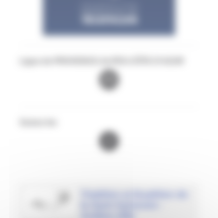
Ligue de PROVENCE-ALPES-CÔTE D'AZUR
Suivez les
Triathlon et Duathlon de
la Saint Sylvestre -
Antibes (06)