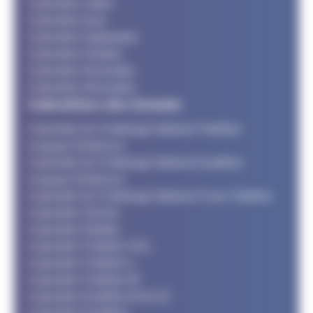
Calendrier Juillet
Calendrier Aout
Calendrier Septembre
Calendrier Octobre
Calendrier Novembre
Calendrier Décembre
Calendriers des formats
Calendrier du Challenge National Triathlon
Longues Distances
Calendrier du Challenge National Duathlon
Longues Distances
Calendrier du Challenge National Cross Triathlon
Calendrier Jeunes
Calendrier Adultes
Calendrier Triathlon XXL
Calendrier Triathlon L
Calendrier Triathlon M
Calendrier Duathlon M et LD