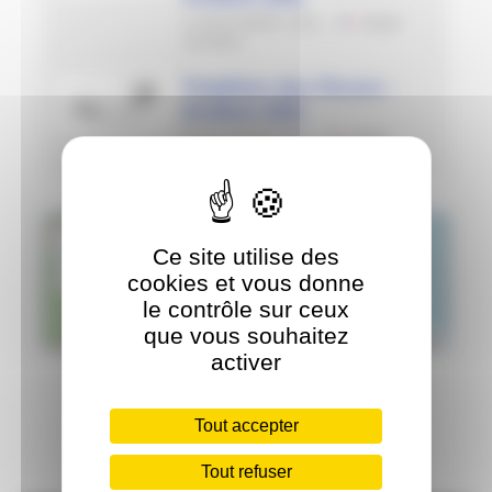
13 DÉCEMBRE 2026
06600
ANTIBES
Triathlon des Roses -
Antibes (06)
18 OCTOBRE 2026
06600
ANTIBES
+
Ce site utilise des
−
cookies et vous donne
le contrôle sur ceux
que vous souhaitez
Leaflet
|
©
OpenStreetMap
contributors
activer
Tout accepter
Tout refuser