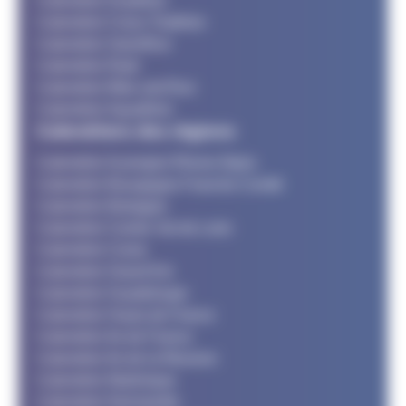
Calendrier Duathlon
Calendrier Cross Triathlon
Calendrier SwimRun
Calendrier Raid
Calendrier Bike and Run
Calendrier Aquathlon
Calendriers des régions
Calendrier Auvergne Rhone Alpes
Calendrier Bourgogne Franche Comté
Calendrier Bretagne
Calendrier Centre Val de Loire
Calendrier Corse
Calendrier Grand Est
Calendrier Guadeloupe
Calendrier Hauts de France
Calendrier Ile de France
Calendrier Ile de la Réunion
Calendrier Martinique
Calendrier Normandie