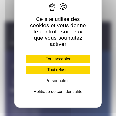
Ce site utilise des
cookies et vous donne
Carousel discipline
le contrôle sur ceux
que vous souhaitez
activer
TRIATHLON
PARATRIATHLON
Tout accepter
Tout refuser
Personnaliser
Calendriers des mois
Politique de confidentialité
Calendrier Janvier
Calendrier Février
Calendrier Mars