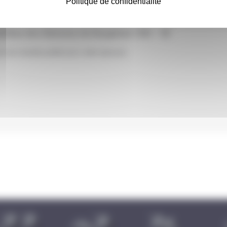
Politique de confidentialité
athlon des Balcons du Dauphiné (38) - XS
ore de résultat publié pour cette épreuve.