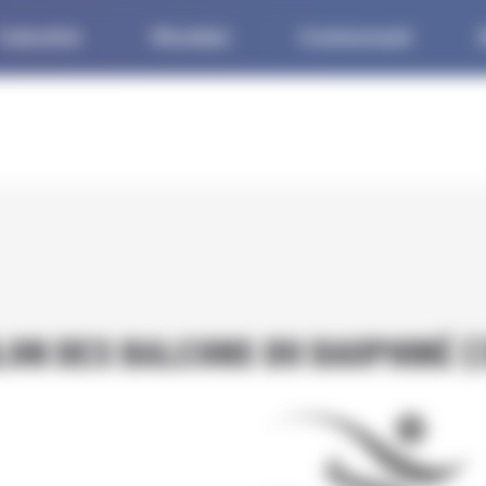
Calendrier
Résultats
Communauté
M
LON DES BALCONS DU DAUPHINÉ (3