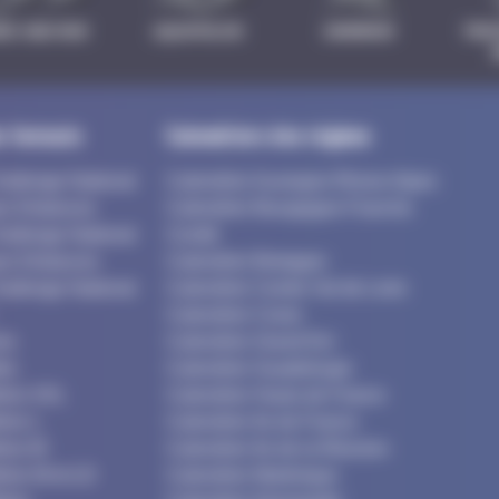
IKE AND RUN
AQUATHLON
SWIMRUN
TRIA
s formats
Calendriers des régions
hallenge National
Calendrier Auvergne Rhone Alpes
es Distances
Calendrier Bourgogne Franche
hallenge National
Comté
es Distances
Calendrier Bretagne
hallenge National
Calendrier Centre Val de Loire
Calendrier Corse
es
Calendrier Grand Est
es
Calendrier Guadeloupe
hlon XXL
Calendrier Hauts de France
hlon L
Calendrier Ile de France
hlon M
Calendrier Ile de la Réunion
hlon M et LD
Calendrier Martinique