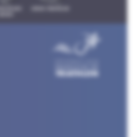
THLON DES
CROSS TRIATHLON
NEIGES