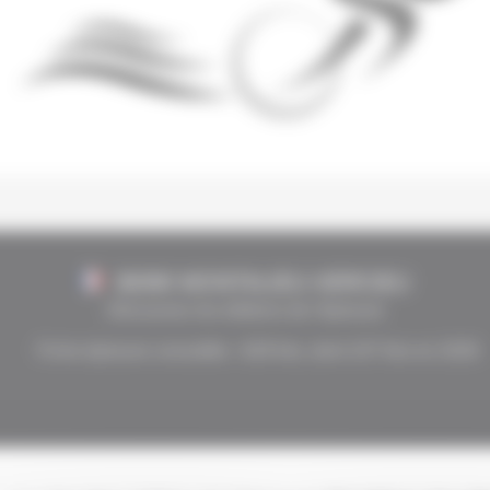
38390 MONTALIEU-VERCIEU
Découvrez les éditions de l'épreuve
Fiche épreuve consultée :
628
fois, dont
107
fois en 2026