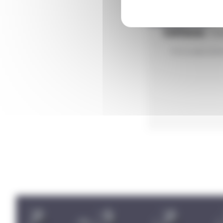
Editions
Tri
Il n'y a pas enc
Carousel discipline