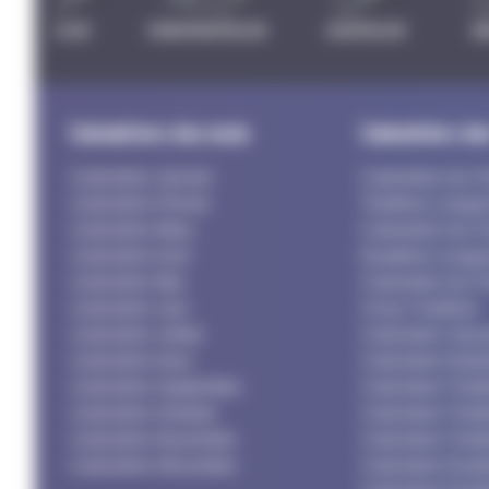
TRIATHLON
PARATRIATHLON
DUATHLON
B
Calendriers des mois
Calendriers de
Calendrier Janvier
Calendrier du C
Calendrier Février
Triathlon Longu
Calendrier Mars
Calendrier du C
Calendrier Avril
Duathlon Longu
Calendrier Mai
Calendrier du C
Calendrier Juin
Cross Triathlon
Calendrier Juillet
Calendrier Jeun
Calendrier Aout
Calendrier Adult
Calendrier Septembre
Calendrier Triat
Calendrier Octobre
Calendrier Triat
Calendrier Novembre
Calendrier Triat
Calendrier Décembre
Calendrier Duat