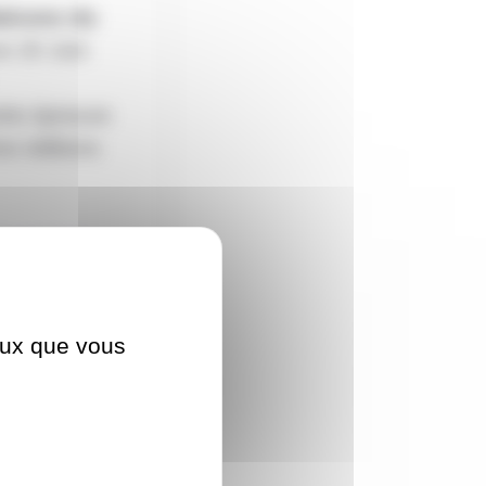
alcons du
ve 20 Juin
ette épreuve
res éditions
Dauphiné
ceux que vous
TRI
TRI
XXS-
XS-
OPEN-
OP