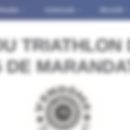
ésultats
Communauté
Mon profil
DU TRIATHLON
015 DE MARANDA