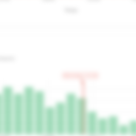
Temps
icipants
Votre temps: 2:12:16