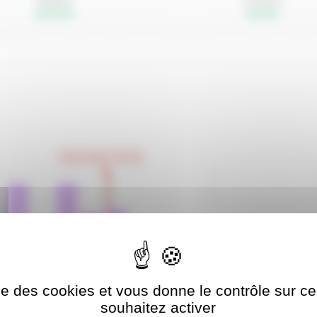
Natation
Cyclisme
top 76.9%
top 43%
Votre temps: 5:50:03
ise des cookies et vous donne le contrôle sur 
23:50
5:50:30
6:17:11
6:
souhaitez activer