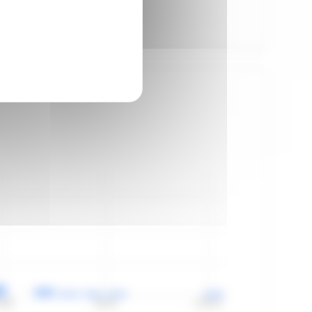
4:09
59:33
1:04:57