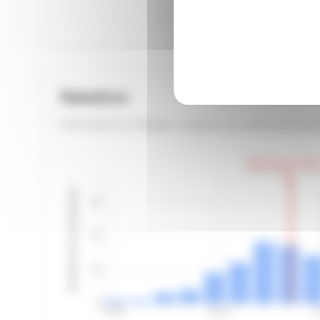
Natation
Performance en Natation comparée aux autres participan
Votre temps: 36:13
Nombre de participants
30
20
10
0
27:08
32:32
3