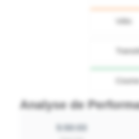
Vélo
Transi
Course
Analyse de Perform
5:50:03