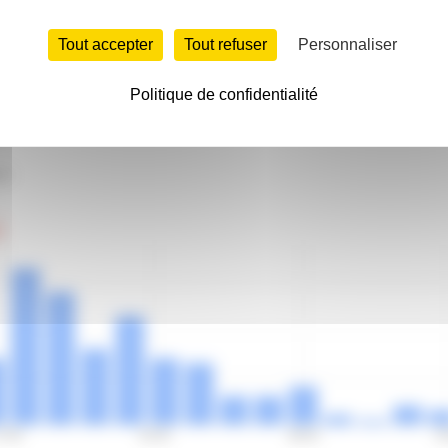
Temps
Tout accepter
Tout refuser
Personnaliser
Politique de confidentialité
ts
7:56
43:20
48:45
5