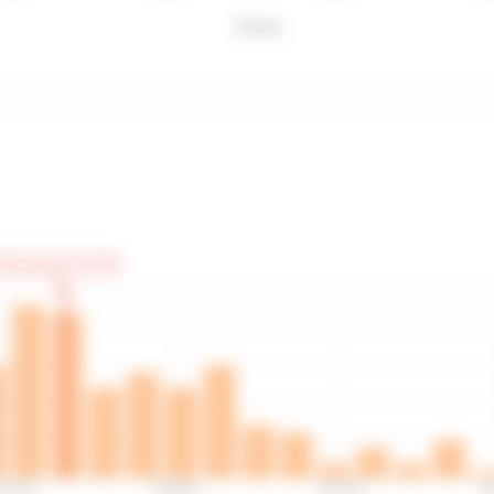
Temps
otre temps: 3:01:35
:57:42
3:09:44
3:21:46
3: