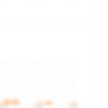
33:48
3:45:51
3:57:53