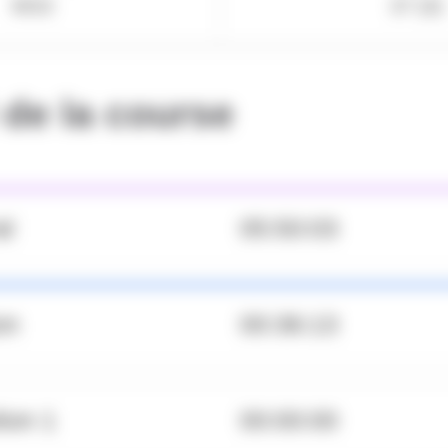
MS3
37 (0)
de la course
al
05:50:03
on
00:36:13
tion 1
00:00:00