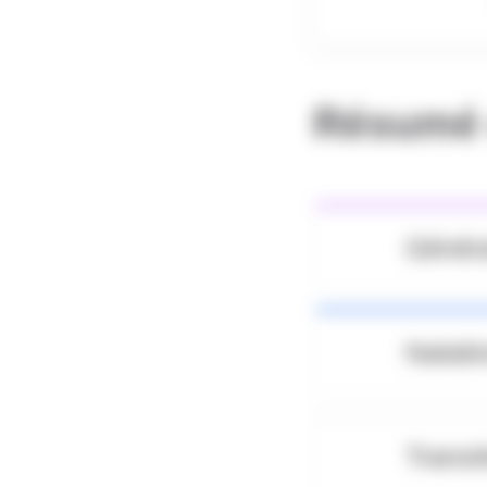
Résumé 
Génér
Natati
Transi