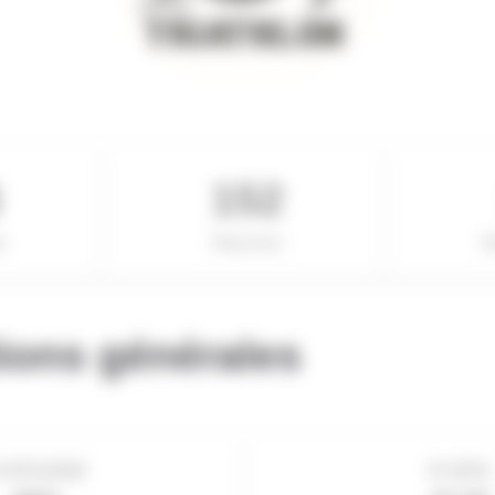
6
152
l
Rang Sexe
R
ions générales
ATÉGORIE
IP (IPR)