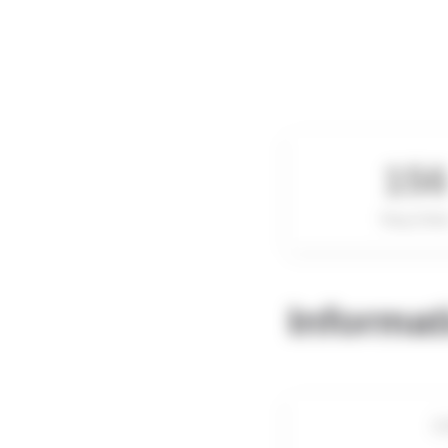
15
Rang Globa
Informat
C