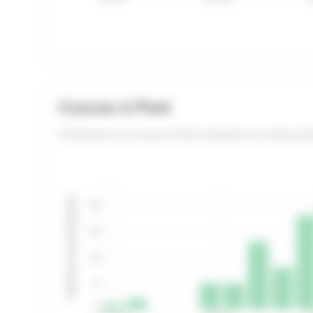
Course à Pied
Performance en Course à Pied comparée aux autres part
Nombre de participants
20
15
10
5
0