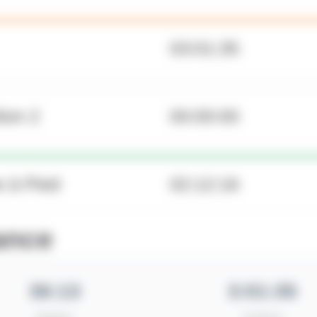
03:01:35
tion 2
00:00:00
 à Pied
02:12:16
ance
36:13
3:01:35