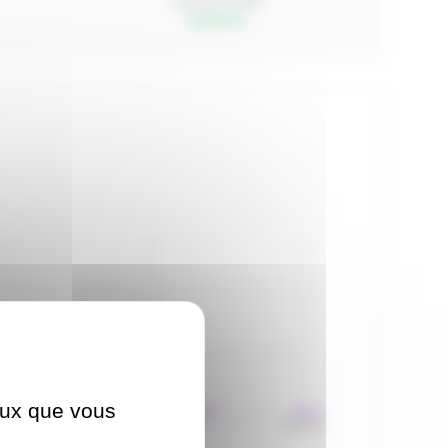
Course à Pied
top 22.3%
ceux que vous
43:51
7:10:32
7:37:12