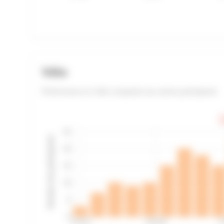
Vélo
Performance en Vélo comparée aux autres participants
V
25
Nombre de participants
20
15
10
5
0
2:33:37
2:45:39
2