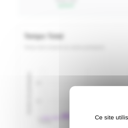
Temps Total
top 36.4%
Temps Total
Temps total comparé aux autres participants
Nombre de participants
20
10
Ce site util
0
4:30:29
4:57:09
5: