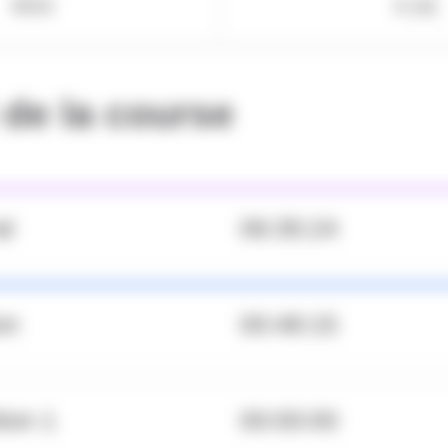
MS4
6 (0)
de la course
al
06:35:24
on
00:48:15
tion 1
00:00:00