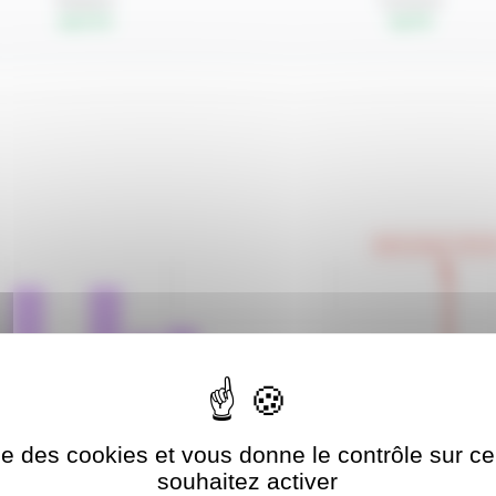
Natation
Cyclisme
top 9.1%
top 5%
Votre temps: 6:35:2
ise des cookies et vous donne le contrôle sur 
23:50
5:50:30
6:17:11
6:
souhaitez activer