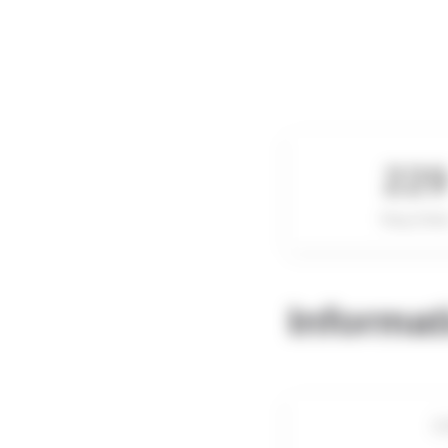
22
Rang Globa
Informat
C