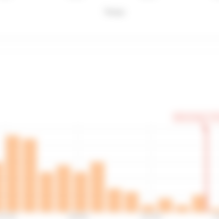
Temps
Votre temps: 3:3
:57:42
3:09:44
3:21:46
3: