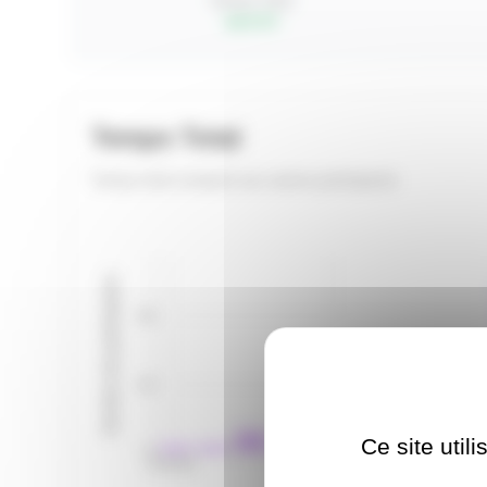
Temps Total
top 6.2%
Temps Total
Temps total comparé aux autres participants
Nombre de participants
20
10
Ce site util
0
4:30:29
4:57:09
5: