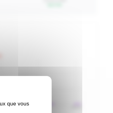
Course à Pied
top 17.4%
4
ceux que vous
43:51
7:10:32
7:37:12