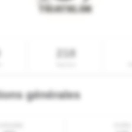
9
218
l
Rang Sexe
R
ions générales
ATÉGORIE
IP (IPR)