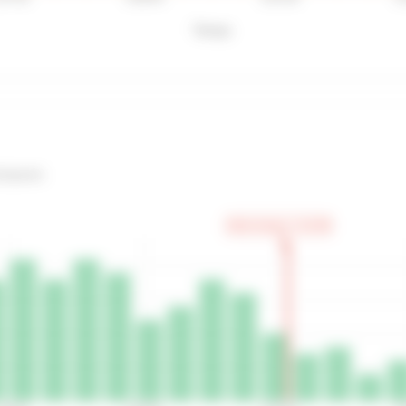
Temps
icipants
Votre temps: 2:16:08