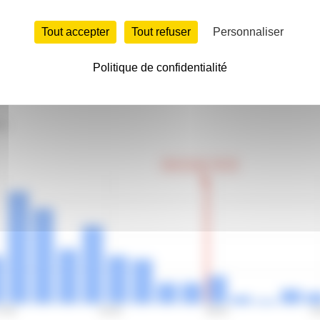
Temps
Tout accepter
Tout refuser
Personnaliser
Politique de confidentialité
ts
Votre temps: 48:15
7:56
43:20
48:45
5