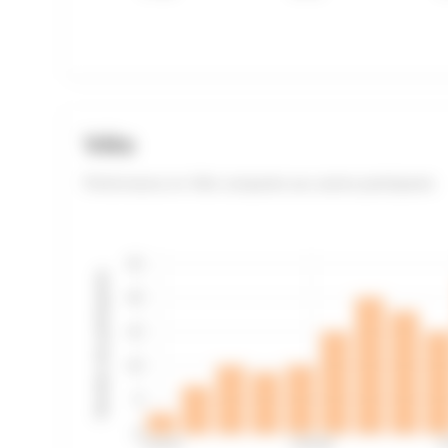
Vélo
Performance en Vélo comparée aux autres participants
25
Nombre de participants
20
15
10
5
0
2:33:37
2:45:39
2