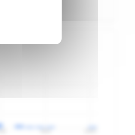
4:09
59:33
1:04:57