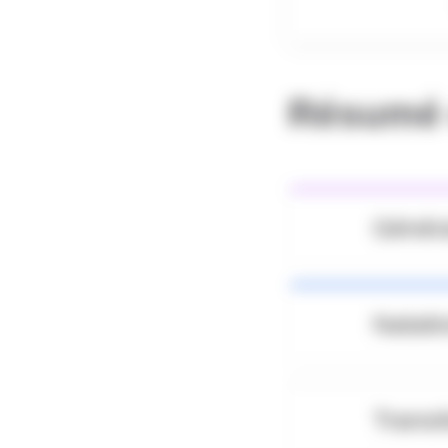
Résumé 
Génér
Natati
Transi