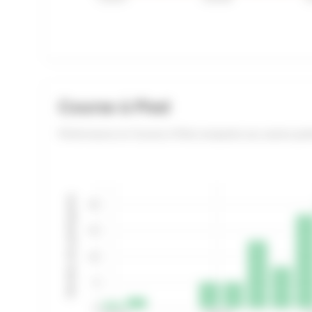
Course à Pied
Performance en Course à Pied comparée aux autres part
Nombre de participants
20
15
10
5
0