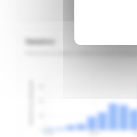
Natation
Performance en Natation comparée aux autres participan
Nombre de participants
30
20
10
0
27:08
32:32
3