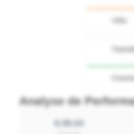
Vélo
Transi
Course
Analyse de Perform
6:35:24