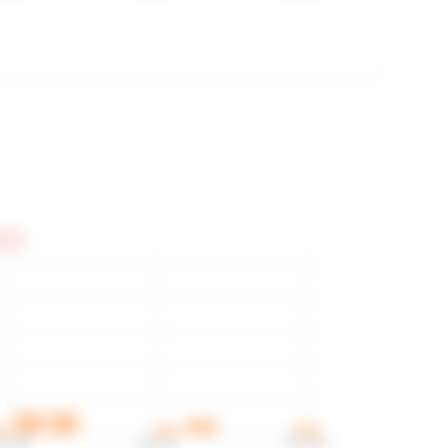
1:02
33:48
3:45:51
3:57:53