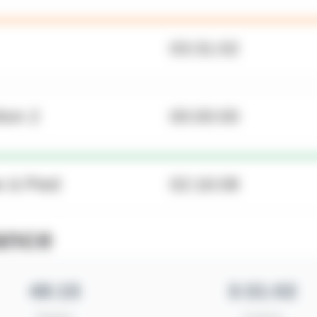
03:31:02
tion 2
00:00:00
 à Pied
02:16:08
ance
48:15
3:31:02