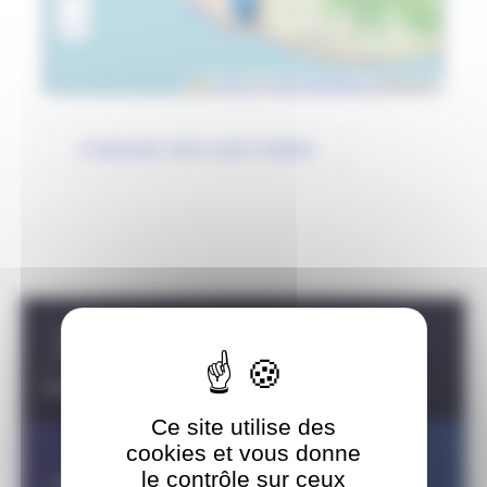
−
Leaflet
|
©
OpenStreetMap
contributors
ITINÉRAIRE VERS SAINT-PIERRE
Carousel discipline
TRIATHLON
PARATRIATHLON
Ce site utilise des
cookies et vous donne
le contrôle sur ceux