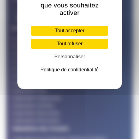
que vous souhaitez
activer
Calendriers des mois
Tout accepter
Calendrier Janvier
Tout refuser
Calendrier Février
Calendrier Mars
Personnaliser
Calendrier Avril
Calendrier Mai
Politique de confidentialité
Calendrier Juin
Calendrier Juillet
Calendrier Aout
Calendrier Septembre
Calendrier Octobre
Calendrier Novembre
Calendrier Décembre
Calendriers des formats
Calendrier du Challenge National Triathlon