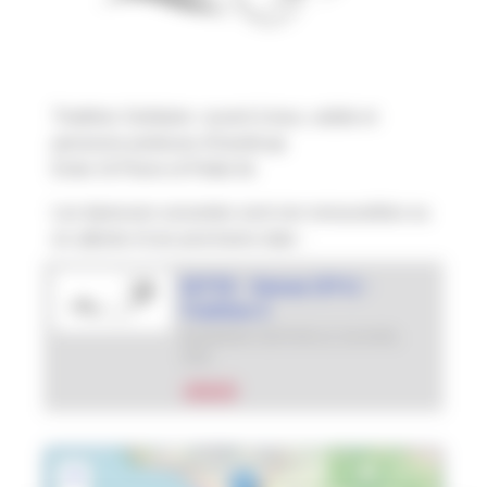
Triathlon Solidaire -ouvert à tous, valide et
personne porteuse d'handicap
Entre St Pierre et Petite Ile
Les épreuves suivantes sont non renouvelées ou
en attente d’une prochaine date :
SEP'ER - Human (974) -
Triathlon S
DERNIÈRE ÉDITION LE
26 AVRIL
2026
ANNULÉ
+