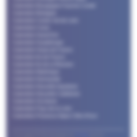
Calendrier Bourgogne Franche Comté
Calendrier Bretagne
Calendrier Centre Val de Loire
Calendrier Corse
Calendrier Grand Est
Calendrier Guadeloupe
Calendrier Hauts de France
Calendrier Ile de France
Calendrier Ile de la Réunion
Calendrier Martinique
Calendrier Normandie
Calendrier Nouvelle Aquitaine
Calendrier Nouvelle Calédonie
Calendrier Occitanie
Calendrier Pays de la Loire
Calendrier Provence Alpes Côte d'Azur
© Le support FFTRI développé par
T2 Area
pour les