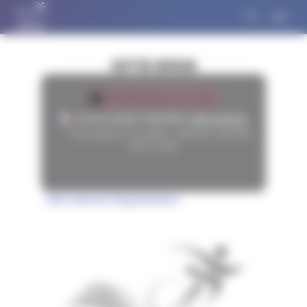
Panneau de gestion des cookies
SEP'ER HUMAN
Manifestation annulée
97410 SAINT-PIERRE
(
RÉUNION
)
Fiche épreuve consultée :
1019
fois, dont
344
fois en 2026
Site internet Organisateur