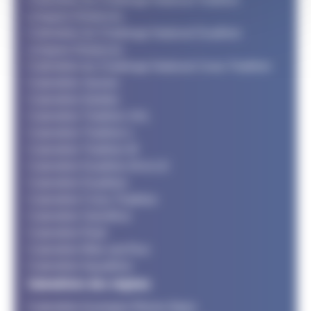
Longues Distances
Calendrier du Challenge National Duathlon
Longues Distances
Calendrier du Challenge National Cross Triathlon
Calendrier Jeunes
Calendrier Adultes
Calendrier Triathlon XXL
Calendrier Triathlon L
Calendrier Triathlon M
Calendrier Duathlon M et LD
Calendrier Duathlon
Calendrier Cross Triathlon
Calendrier SwimRun
Calendrier Raid
Calendrier Bike and Run
Calendrier Aquathlon
Calendriers des régions
Calendrier Auvergne Rhone Alpes