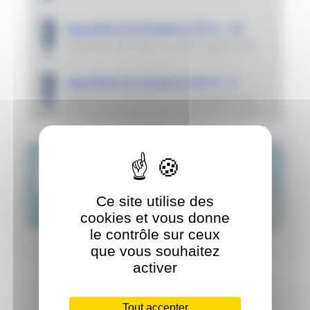
Aquathlon Du Chaudron (974) - XS
DERNIÈRE ÉDITION LE
14 DÉCEMBRE 2025
Aquathlon Du Chaudron (974) - S
DERNIÈRE ÉDITION LE
14 DÉCEMBRE 2025
+
−
Ce site utilise des
cookies et vous donne
Leaflet
|
©
OpenStreetMap
contributors
le contrôle sur ceux
que vous souhaitez
ITINÉRAIRE VERS SAINT-DENIS
activer
Tout accepter