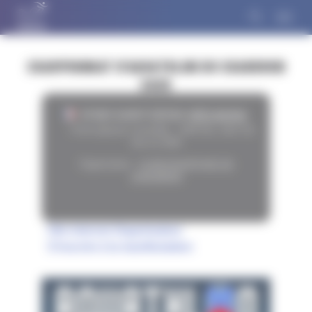
Panneau de gestion des cookies
CHAMPIONNAT D'AQUATHLON DU CHAUDRON
2025
97400 SAINT-DENIS
(
RÉUNION
)
Fiche épreuve consultée :
1034
fois, dont
211
fois en 2026
Organisateur :
CLUB AQUATIQUE DU
CHAUDRON
Site internet Organisateur
S'inscrire à la manifestation