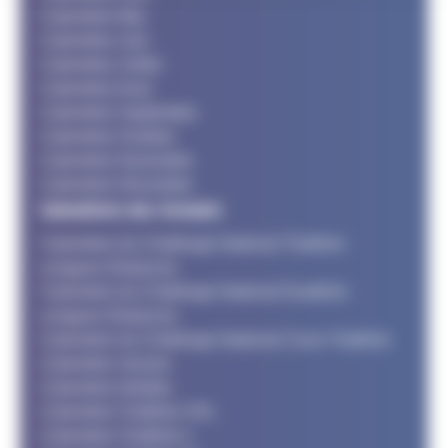
Calendrier Mai
Calendrier Juin
Calendrier Juillet
Calendrier Aout
Calendrier Septembre
Calendrier Octobre
Calendrier Novembre
Calendrier Décembre
Calendriers des formats
Calendrier du Challenge National Triathlon
Longues Distances
Calendrier du Challenge National Duathlon
Longues Distances
Calendrier du Challenge National Cross Triathlon
Calendrier Jeunes
Calendrier Adultes
Calendrier Triathlon XXL
Calendrier Triathlon L