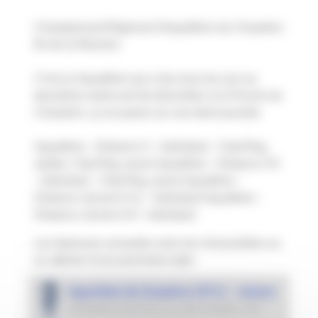
Championnat Régional d'Aquathlon du Chaudron
île de la Réunion
C'est un Aquathlon qui a lieu tous les ans au
deuxième week-end de décembre à la Piscine du
Chaudron, ça se passe sur une demi-journée
Aquathlon - Distance S - Individuel - Chpt Reg.
adulte, Chpt Reg. jeune Aquathlon - Distance XS
- Individuel - Chpt Reg. jeune Aquathlon -
Distance Jeunes 8-11 - Individuel Aquathlon -
Distance Jeunes 6-9 - Individuel
Les épreuves suivantes sont non renouvelées ou
en attente d’une prochaine date :
Aquathlon Du Chaudron (974) - Jeunes
DERNIÈRE ÉDITION LE
14 DÉCEMBRE 2025