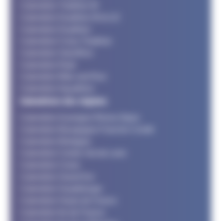
Calendrier Triathlon M
Calendrier Duathlon M et LD
Calendrier Duathlon
Calendrier Cross Triathlon
Calendrier SwimRun
Calendrier Raid
Calendrier Bike and Run
Calendrier Aquathlon
Calendriers des régions
Calendrier Auvergne Rhone Alpes
Calendrier Bourgogne Franche Comté
Calendrier Bretagne
Calendrier Centre Val de Loire
Calendrier Corse
Calendrier Grand Est
Calendrier Guadeloupe
Calendrier Hauts de France
Calendrier Ile de France