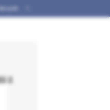
on profil
ES 2