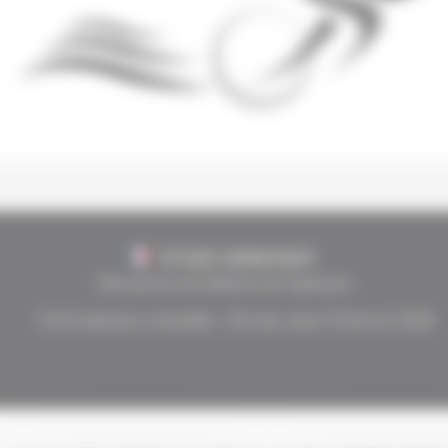
07100 ANNONAY
Découvrez les éditions de l'épreuve
Fiche épreuve consultée :
191
fois, dont
70
fois en 2026