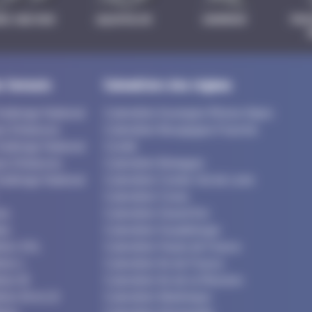
IKE AND RUN
AQUATHLON
SWIMRUN
TRIA
s formats
Calendriers des régions
hallenge National
Calendrier Auvergne Rhone Alpes
es Distances
Calendrier Bourgogne Franche
hallenge National
Comté
es Distances
Calendrier Bretagne
hallenge National
Calendrier Centre Val de Loire
Calendrier Corse
es
Calendrier Grand Est
es
Calendrier Guadeloupe
hlon XXL
Calendrier Hauts de France
hlon L
Calendrier Ile de France
hlon M
Calendrier Ile de la Réunion
hlon M et LD
Calendrier Martinique