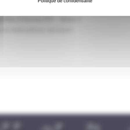
Politique de confidentialité
athlon d'Annonay (07) - Jeunes 2
ore de résultat publié pour cette épreuve.