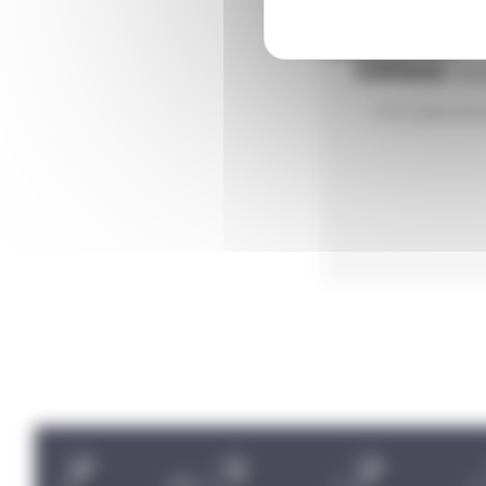
Editions
Aqu
Il n'y a pas enc
Carousel discipline