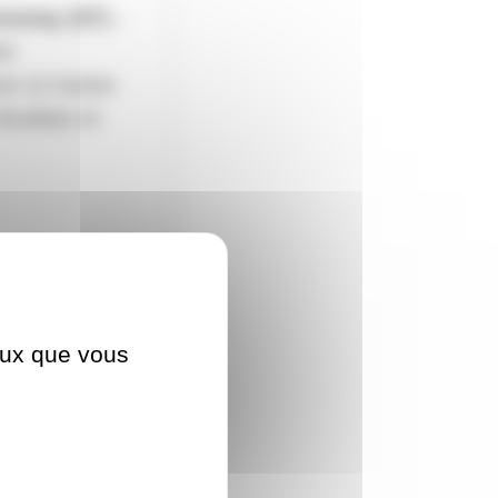
nonay (07) -
er
z ici toutes
ésultats et
ceux que vous
AQUA
XS-OP