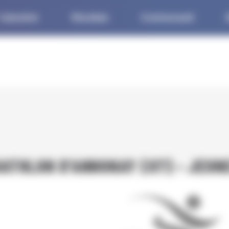
Calendrier
Résultats
Communauté
M
ATHLON D'ANNONAY (07) - JEUN