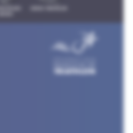
THLON DES
CROSS TRIATHLON
NEIGES