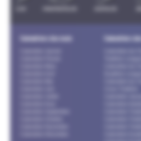
TRIATHLON
PARATRIATHLON
DUATHLON
B
Calendriers des mois
Calendriers de
Calendrier Janvier
Calendrier du C
Calendrier Février
Triathlon Longu
Calendrier Mars
Calendrier du C
Calendrier Avril
Duathlon Longu
Calendrier Mai
Calendrier du C
Calendrier Juin
Cross Triathlon
Calendrier Juillet
Calendrier Jeun
Calendrier Aout
Calendrier Adult
Calendrier Septembre
Calendrier Triat
Calendrier Octobre
Calendrier Triat
Calendrier Novembre
Calendrier Triat
Calendrier Décembre
Calendrier Duat