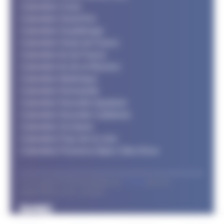
Calendrier Corse
Calendrier Grand Est
Calendrier Guadeloupe
Calendrier Hauts de France
Calendrier Ile de France
Calendrier Ile de la Réunion
Calendrier Martinique
Calendrier Normandie
Calendrier Nouvelle Aquitaine
Calendrier Nouvelle Calédonie
Calendrier Occitanie
Calendrier Pays de la Loire
Calendrier Provence Alpes Côte d'Azur
© Le support FFTRI développé par
T2 Area
pour les
organisateurs et les coureurs