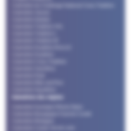
Calendrier du Challenge National Cross Triathlon
Calendrier Jeunes
Calendrier Adultes
Calendrier Triathlon XXL
Calendrier Triathlon L
Calendrier Triathlon M
Calendrier Duathlon M et LD
Calendrier Duathlon
Calendrier Cross Triathlon
Calendrier SwimRun
Calendrier Raid
Calendrier Bike and Run
Calendrier Aquathlon
Calendriers des régions
Calendrier Auvergne Rhone Alpes
Calendrier Bourgogne Franche Comté
Calendrier Bretagne
Calendrier Centre Val de Loire