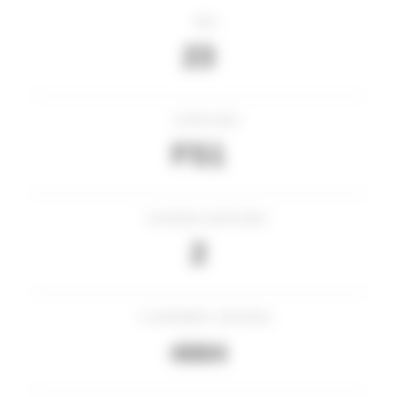
ÂGE
23
CATÉGORIE
FS1
COURSES DISPUTÉES
2
CLASSEMENT NATIONAL
4884