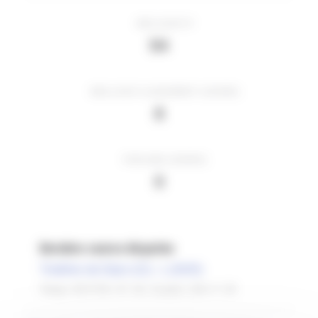
MEILLEUR IP
54
MEILLEUR CLASSEMENT (GENRE)
8
PODIUMS (GENRE)
0
Dernière course disputée
Triathlon de Dijon (21) - L (2025)
Temps: 05:37:05 • IP: 44 • Scratch: 219 • F: 20