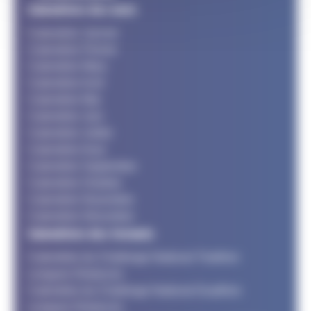
Calendriers des mois
Calendrier Janvier
Calendrier Février
Calendrier Mars
Calendrier Avril
Calendrier Mai
Calendrier Juin
Calendrier Juillet
Calendrier Aout
Calendrier Septembre
Calendrier Octobre
Calendrier Novembre
Calendrier Décembre
Calendriers des formats
Calendrier du Challenge National Triathlon
Longues Distances
Calendrier du Challenge National Duathlon
Longues Distances