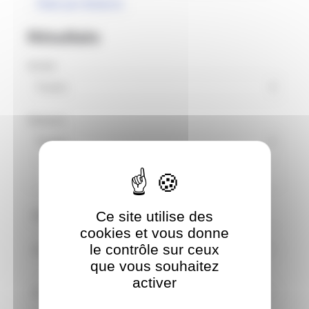
Stats par distance
Résultats
Année
Distance
RÉINITIALISER LES FILTRES
Ce site utilise des
POS
EVÉNEMENT
TEMPS
IP
cookies et vous donne
Cross Triathlon de
Chantonnay-Vendée (85) - M
le contrôle sur ceux
13
02:46:26
84
(2022)
que vous souhaitez
activer
Triathlon de Saintes (17) - M
21
(2018)
02:16:25
92