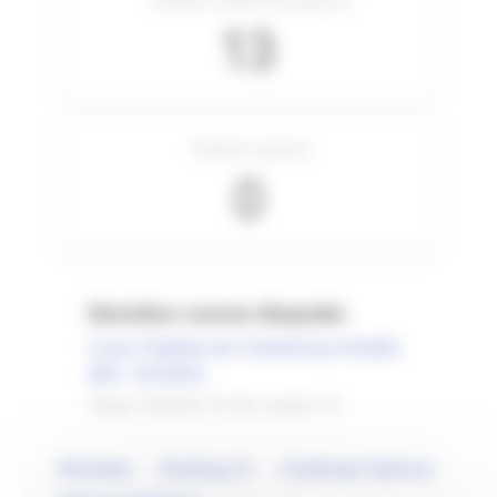
13
Podiums (genre)
0
Dernière course disputée
Cross Triathlon de Chantonnay-Vendée
(85) - M (2022)
Temps: 02:46:26 • IP: 84 • Scratch: 13
Résultats
Ranking LD
Challenge National