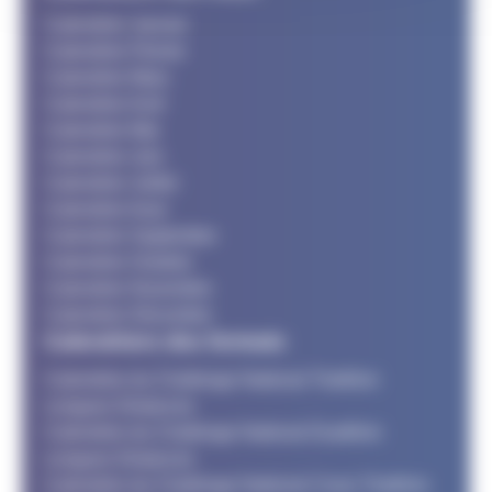
Calendrier Janvier
Calendrier Février
Calendrier Mars
Calendrier Avril
Calendrier Mai
Calendrier Juin
Calendrier Juillet
Calendrier Aout
Calendrier Septembre
Calendrier Octobre
Calendrier Novembre
Calendrier Décembre
Calendriers des formats
Calendrier du Challenge National Triathlon
Longues Distances
Calendrier du Challenge National Duathlon
Longues Distances
Calendrier du Challenge National Cross Triathlon