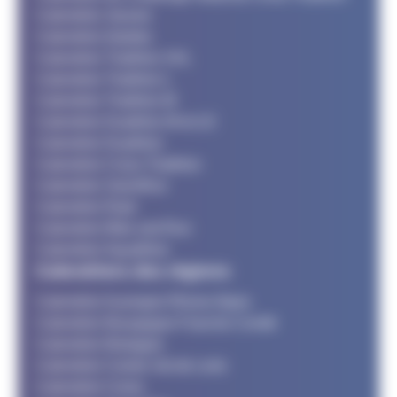
Calendrier Jeunes
Calendrier Adultes
Calendrier Triathlon XXL
Calendrier Triathlon L
Calendrier Triathlon M
Calendrier Duathlon M et LD
Calendrier Duathlon
Calendrier Cross Triathlon
Calendrier SwimRun
Calendrier Raid
Calendrier Bike and Run
Calendrier Aquathlon
Calendriers des régions
Calendrier Auvergne Rhone Alpes
Calendrier Bourgogne Franche Comté
Calendrier Bretagne
Calendrier Centre Val de Loire
Calendrier Corse