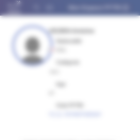
Panneau de gestion des cookies
Mon Espace FFTRI
VEZIEN Antoine
Nationalité
FRA
Catégorie
MV2
Age
47
Club FFTRI
T.C.G. 79 PARTHENAY