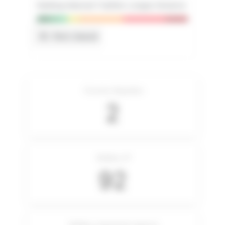
Ranking National Triathlon Longue Distance
0
Non classé
Courses disputées
2
Meilleur IP
92
Meilleur classement (genre)